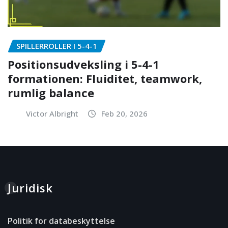
SPILLERROLLER I 5-4-1
Positionsudveksling i 5-4-1
formationen: Fluiditet, teamwork,
rumlig balance
Victor Albright
Feb 20, 2026
Juridisk
Politik for databeskyttelse