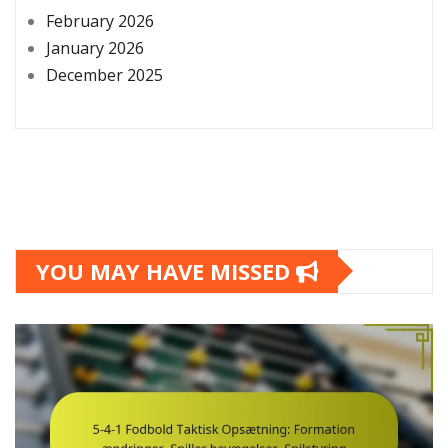
February 2026
January 2026
December 2025
YOU MAY HAVE MISSED