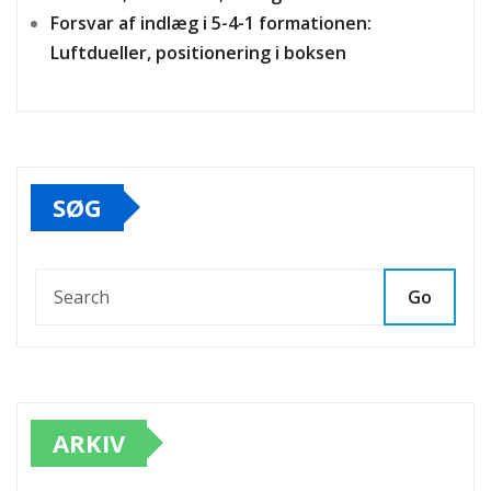
Forsvar af indlæg i 5-4-1 formationen:
Luftdueller, positionering i boksen
SØG
Go
ARKIV