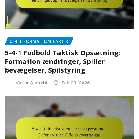
5-4-1 FORMATION TAKTIK
5-4-1 Fodbold Taktisk Opsætning:
Formation ændringer, Spiller
bevægelser, Spilstyring
Victor Albright
Feb 23, 2026