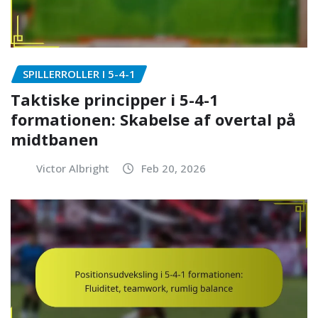
SPILLERROLLER I 5-4-1
Taktiske principper i 5-4-1
formationen: Skabelse af overtal på
midtbanen
Victor Albright
Feb 20, 2026