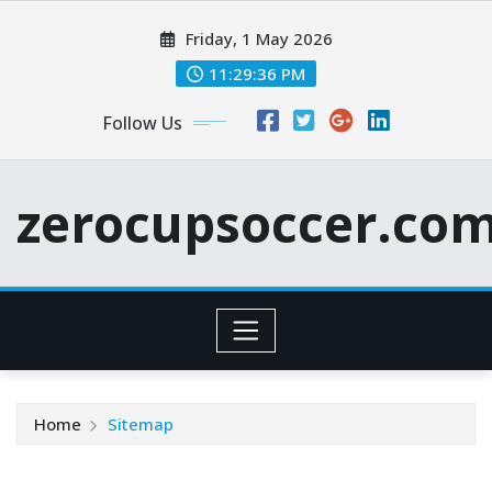
Skip
Friday, 1 May 2026
to
content
11:29:36 PM
Follow Us
zerocupsoccer.co
Home
Sitemap