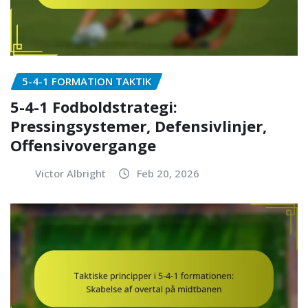
5-4-1 FORMATION TAKTIK
5-4-1 Fodboldstrategi:
Pressingsystemer, Defensivlinjer,
Offensivovergange
Victor Albright
Feb 20, 2026