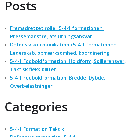
Posts
Fremadrettet rolle i 5-4-1 formationen:
Pressemønstre, afslutningsansvar
Defensiv kommunikation i 5-4-1 formationen:
Lederskab, opmærksomhed, koordinering
5-4-1 Fodboldformation: Holdform, Spilleransvar,
Taktisk fleksibilitet
5-4-1 Fodboldformation: Bredde, Dybde,
Overbelastninger
Categories
5-4-1 Formation Taktik