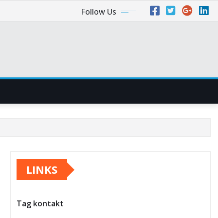
Follow Us
LINKS
Tag kontakt