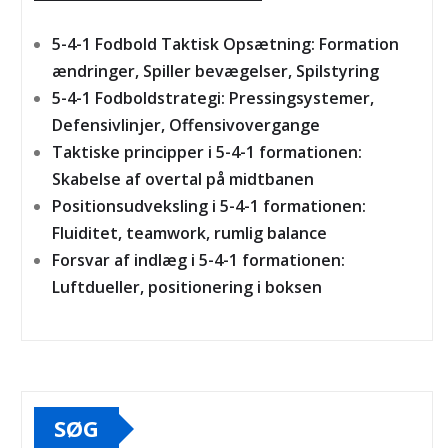
5-4-1 Fodbold Taktisk Opsætning: Formation
ændringer, Spiller bevægelser, Spilstyring
5-4-1 Fodboldstrategi: Pressingsystemer,
Defensivlinjer, Offensivovergange
Taktiske principper i 5-4-1 formationen:
Skabelse af overtal på midtbanen
Positionsudveksling i 5-4-1 formationen:
Fluiditet, teamwork, rumlig balance
Forsvar af indlæg i 5-4-1 formationen:
Luftdueller, positionering i boksen
SØG