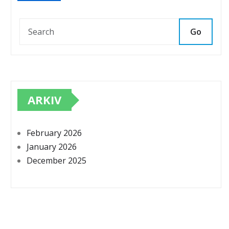
Go
ARKIV
February 2026
January 2026
December 2025