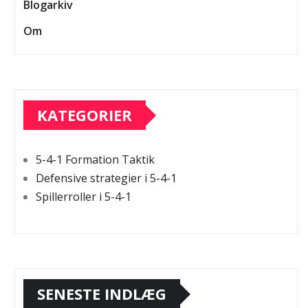
Blogarkiv
Om
KATEGORIER
5-4-1 Formation Taktik
Defensive strategier i 5-4-1
Spillerroller i 5-4-1
SENESTE INDLÆG