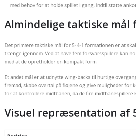
med behov for at holde spillet i gang, indtil støtte ank
Almindelige taktiske mål 
Det primære taktiske mål for 5-4-1 formationen er at ska
trænge igennem. Ved at have fem forsvarsspillere kan ho
med at de opretholder en kompakt form.
Et andet mål er at udnytte wing-backs til hurtige overgan
fremad, skabe overtal på fløjene og give muligheder for
for at kontrollere midtbanen, da de fire midtbanespillere 
Visuel repræsentation af 