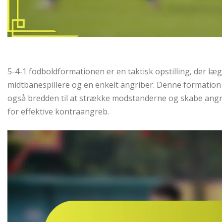
5-4-1 fodboldformationen er en taktisk opstilling, der læg
midtbanespillere og en enkelt angriber. Denne formation 
også bredden til at strække modstanderne og skabe ang
for effektive kontraangreb.