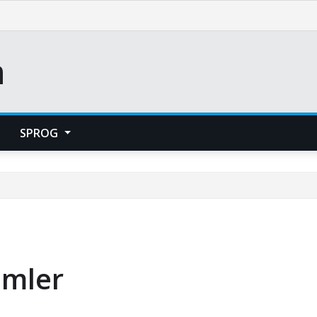
m
SPROG
amler