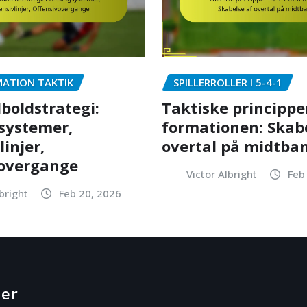
MATION TAKTIK
SPILLERROLLER I 5-4-1
dboldstrategi:
Taktiske principper
systemer,
formationen: Skabe
injer,
overtal på midtba
vovergange
Victor Albright
Feb
bright
Feb 20, 2026
ier