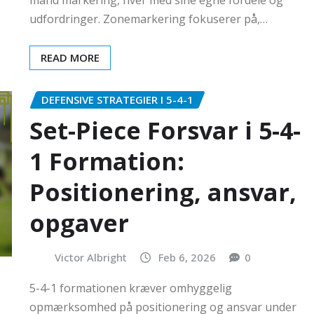
udfordringer. Zonemarkering fokuserer på,…
READ MORE
DEFENSIVE STRATEGIER I 5-4-1
Set-Piece Forsvar i 5-4-
1 Formation:
Positionering, ansvar,
opgaver
Victor Albright
Feb 6, 2026
0
5-4-1 formationen kræver omhyggelig
opmærksomhed på positionering og ansvar under