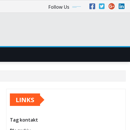
Follow Us
LINKS
Tag kontakt