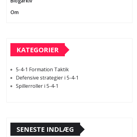
Blogarkiv
Om
KATEGORIER
5-4-1 Formation Taktik
Defensive strategier i 5-4-1
Spillerroller i 5-4-1
SENESTE INDLÆG