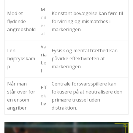
M
Mod et
Konstant bevægelse kan føre til
od
flydende
forvirring og mismatches i
er
angrebshold
markeringen.
at
Va
I en
Fysisk og mental træthed kan
ria
højtrykskam
påvirke effektiviteten af
be
p
markeringen.
l
Når man
Centrale forsvarsspillere kan
Eff
står over for
fokusere på at neutralisere den
ek
en ensom
primære trussel uden
tiv
angriber
distraktion.