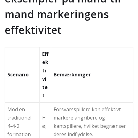
mand markeringens
effektivitet
Eff
ek
ti
Scenario
Bemærkninger
vi
te
t
Mod en
Forsvarsspillere kan effektivt
traditionel
H
markere angribere og
4-4-2
øj
kantspillere, hvilket begrænser
formation
deres indflydelse.