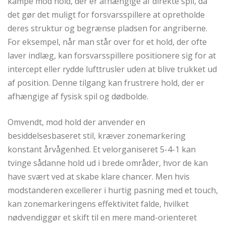
kampe mod hold, der er afhængige af direkte spil, da
det gør det muligt for forsvarsspillere at opretholde
deres struktur og begrænse pladsen for angriberne.
For eksempel, når man står over for et hold, der ofte
laver indlæg, kan forsvarsspillere positionere sig for at
intercept eller rydde lufttrusler uden at blive trukket ud
af position. Denne tilgang kan frustrere hold, der er
afhængige af fysisk spil og dødbolde.
Omvendt, mod hold der anvender en
besiddelsesbaseret stil, kræver zonemarkering
konstant årvågenhed. Et velorganiseret 5-4-1 kan
tvinge sådanne hold ud i brede områder, hvor de kan
have svært ved at skabe klare chancer. Men hvis
modstanderen excellerer i hurtig pasning med et touch,
kan zonemarkeringens effektivitet falde, hvilket
nødvendiggør et skift til en mere mand-orienteret