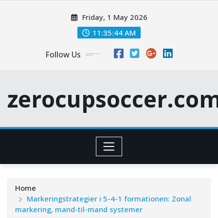
Skip
Friday, 1 May 2026
to
content
11:35:46 AM
Follow Us
zerocupsoccer.co
Home
Markeringstrategier i 5-4-1 formationen: Zonal
markering, mand-til-mand systemer